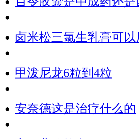
百令胶囊是中成药还是
卤米松三氯生乳膏可以
甲泼尼龙6粒到4粒
安奈德这是治疗什么的