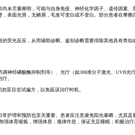
前尚未尽量阐明，可能与自身免疫、神经化学因子、遗传因素、
楚，表面光滑，无鳞屑，毛发可变白或不变白。部分患者在摩擦
斑的荧光反应，从而辅助诊断。鉴别诊断需要排除其他具有类似
调神经磷酸酶抑制剂等）、光疗（如308准分子激光、UVB光
治疗。
切勿盲目尝试偏方，以免延误治疗时机。
日常护理和预防也至关重要。患者应注意避免阳光暴晒，尤其是
；加强体育锻炼，增强体质；规律作息，保证充足睡眠；积极治