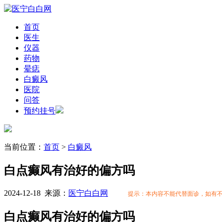
首页
医生
仪器
药物
晕痣
白癜风
医院
问答
预约挂号
当前位置：
首页
>
白癜风
白点癫风有治好的偏方吗
2024-12-18
来源：
医宁白白网
提示：本内容不能代替面诊，如有
白点癫风有治好的偏方吗