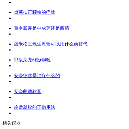
贞芪扶正颗粒的疗效
百令胶囊是中成药还是西药
卤米松三氯生乳膏可以用什么药替代
甲泼尼龙6粒到4粒
安奈德这是治疗什么的
安奈曲德软膏
冷敷凝胶的正确用法
相关仪器