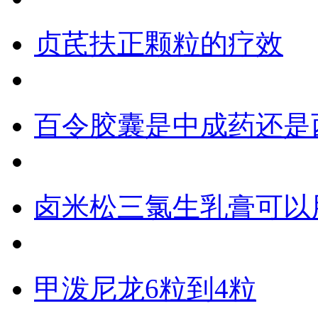
贞芪扶正颗粒的疗效
百令胶囊是中成药还是
卤米松三氯生乳膏可以
甲泼尼龙6粒到4粒