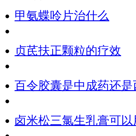
甲氨蝶呤片治什么
贞芪扶正颗粒的疗效
百令胶囊是中成药还是
卤米松三氯生乳膏可以