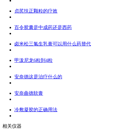
贞芪扶正颗粒的疗效
百令胶囊是中成药还是西药
卤米松三氯生乳膏可以用什么药替代
甲泼尼龙6粒到4粒
安奈德这是治疗什么的
安奈曲德软膏
冷敷凝胶的正确用法
相关仪器