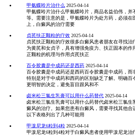
甲氨蝶呤片治什么
2025-04-14
甲氨蝶呤片治什么甲氨蝶呤片，商品名益伯伟，并
等。需要注意的是，甲氨蝶呤片为处方药，必须在
上，白癜风的治疗需要
贞芪扶正颗粒的疗效
2025-04-14
贞芪扶正颗粒的疗效很多白癜风患者朋友在寻找治
为黄芪和女贞子，具有增强免疫力、扶正固本的作
正颗粒的机理与作用贞芪扶正
百令胶囊是中成药还是西药
2025-04-14
百令胶囊是中成药还是西药百令胶囊是中成药，而
特别是对于中成药和西药的区别缺乏了解。明确百
更明智的决定，避免盲目跟风和不
卤米松三氯生乳膏可以用什么药替代
2025-04-14
卤米松三氯生乳膏可以用什么药替代卤米松三氯生
癜风的治疗。如果您患有白癜风，需要寻找其他合
以下表格列出了几种可能用
甲泼尼龙6粒到4粒
2025-04-14
甲泼尼龙6粒到4粒对于白癜风患者使用甲泼尼龙治