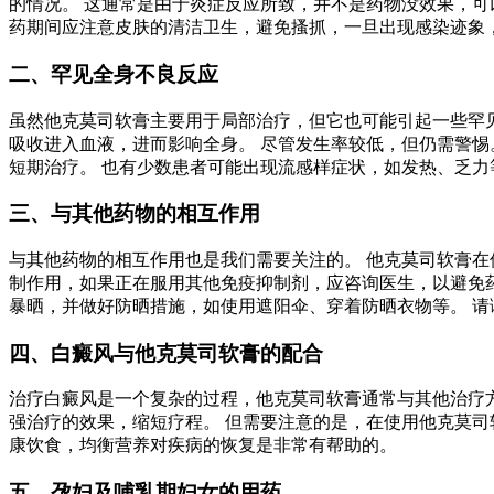
的情况。 这通常是由于炎症反应所致，并不是药物没效果，可
药期间应注意皮肤的清洁卫生，避免搔抓，一旦出现感染迹象
二、罕见全身不良反应
虽然他克莫司软膏主要用于局部治疗，但它也可能引起一些罕
吸收进入血液，进而影响全身。 尽管发生率较低，但仍需警惕
短期治疗。 也有少数患者可能出现流感样症状，如发热、乏力
三、与其他药物的相互作用
与其他药物的相互作用也是我们需要关注的。 他克莫司软膏在
制作用，如果正在服用其他免疫抑制剂，应咨询医生，以避免
暴晒，并做好防晒措施，如使用遮阳伞、穿着防晒衣物等。 
四、白癜风与他克莫司软膏的配合
治疗白癜风是一个复杂的过程，他克莫司软膏通常与其他治疗方
强治疗的效果，缩短疗程。 但需要注意的是，在使用他克莫司
康饮食，均衡营养对疾病的恢复是非常有帮助的。
五、孕妇及哺乳期妇女的用药