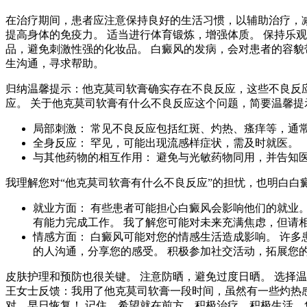
在治疗期间，患者应注意保持良好的生活习惯，以辅助治疗，减
提高身体的免疫力。 适当进行体育锻炼，增强体质。 保持乐
品，避免刺激性强的化妆品。 白癜风的发病，会对患者的容貌
生沟通，寻求帮助。
归纳温馨提示：他克莫司软膏确实存在不良反应，这些不良反
应。 关于他克莫司软膏有什么不良反应这个问题，简要温馨提
局部刺激： 常见不良反应包括红斑、灼热、瘙痒等，通
全身反应： 罕见，可能出现流感样症状，需及时就医。
与其他药物的相互作用： 避免与光敏药物同用，并告知
我理解您对“他克莫司软膏有什么不良反应”的担忧，也明白白
就业方面： 有些患者可能担心白癜风会影响他们的就业
有能力完成工作。 我了解您可能对未来充满焦虑，但请
情感方面： 白癜风可能对您的情感生活造成影响。 许多
的人沟通，分享您的感受。 积极参加社交活动，拓展您
皮肤护理和预防也很关键。 注意防晒，避免过度日晒。 选择
王女士反馈：我用了他克莫司软膏一段时间，虽然有一些灼热感
对，早日恢复！ 记住，希望就在前方，积极治疗，积极生活，