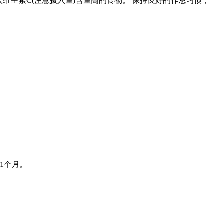
维生素C(注意摄入量)含量高的食物。 保持良好的作息习惯，
1个月。