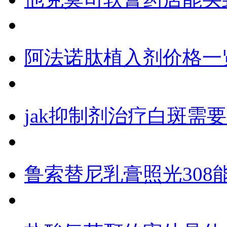
阿法诺肽植入剂价格一
jak抑制剂治疗白斑需
鲁索替尼乳膏照光308